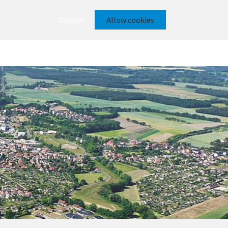
Decline
Allow cookies
eit
Wirtschaft
Breitband ERD